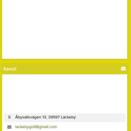
Kansli
Åbyvallsvägen 13, 39597 Läckeby
lackebygoif@gmail.com