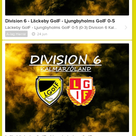
Division 6 - Läckeby GoIF - Ljungbyholms GoIF 0-5
Läckeby GoIF - Ljungbyholms GoIF 0-5 (0-3) Division 6 Kalmar / Öland Målskyttar: 0-1, (4) - Erik Olsson 0-2, (10) - Anton Fransson 0-3, (31) - Självmål 0-4, (76) - Anton Karlsson 0-5, (89) - Jonathan Johansson Gula kort: Olle Karlsson Matchens lirare: Noah Sporre Kommentar ifrån assisterande tränare Peter Engman: " - I första halvlek är vi inte riktigt där känns det som, samtidigt som Ljungbyholm gör det väldigt bra, det kan man absolut inte ta ifrån dom.. Det känns nästan stundtals som att Ljungbyholm spelar med en spelare mer på planen till å med, för de är verkligen överallt och vi kommer ingenstans! I andra halvlek är vi bättre med i matchen, men om det är för att Ljungbyholm tar det lite lugnare eller om vi spelar upp oss låter jag vara osagt, men spelmässigt ser det iallafall betydligt bättre ut i andra halvlek! Det är svårt att vinna fotbollsmatcher när man bjuder på så många mål som vi gör i den här matchen, samtidigt som vi offensivt inte skapar så mycket under matchen, så segern för Ljungbyholm är verkligen inget att diskutera! Segersiffrorna är lite för stora dock, men totalt sett får vi ju helt enkelt bara erkänna att Ljungbyholm är bättre än oss idag! "
A-lag Herrar
24 jun