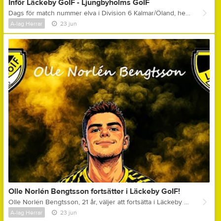
Inför Läckeby GoIF - Ljungbyholms GoIF
Dags för match nummer elva i Division 6 Kalmar/Öland, hemmamatch på Åbyvallen och för motståndet står Ljungbyholms GoIF! LJUNGBYHOLMS GOIF ligger på 5:e plats i tabellen! Man vann senast hemma emot Högsrums FF - 9-1! Tidigare i Division 6 Kalmar/Öland har man följande resultat: Läckeby GoIF (h) - 2-2, Degerhamns IF (b) - 4-5, Möre BK (h) - 3-0, Mörbylånga GoIF (b) - 2-2, S:t Sigfrids IF (b) - 3-0, IFK Påryd (h) - 3-0, Trekantens IF (b) - 1-2, Rockneby IK (h) - 2-0 & Söderåkra AIK (b) - 1-3! Bästa målskyttar hitills i Ljungbyholms GoIF är Anton Fransson & Jonatan Dahlström som gjort 5 stycken mål vardera! LÄCKEBY GOIF ligger på 10:e plats i tabellen! Man förlorade senast hemma emot S:t Sigfrids IF - 2-4! Tidigare i Division 6 Kalmar/Öland har man följande resultat: Ljungbyholms GoIF (b) - 2-2, IFK Påryd (h) - 2-2, Degerhamns IF (b) - 2-5, Trekantens IF (h) - 0-1, Möre BK (b) - 2-3, Rockneby IK (h) - 2-0, Mörbylånga GoIF (b) - 1-6, Söderåkra AIK (h) - 1-2 & Högsrums FF (b) - 1-2! Bästa målskytt hitills i Läckeby GoIF är Emil Blomqvist som gjort 6 stycken mål! FUN FACTS: * När lagen möttes i seriepremiären slutade matchen oavgjort - 2-2! * Förra säsongen, även då i Division 6 Kalmar/Öland! Då vann Ljungbyholm bägge mötena, 11-1 i Ljungbyholm och 6-0 i Läckeby! * Man får titta lååångt tillbaka i tiden för senaste segern i seriespel för Läckeby GoIF emot Ljungbyholms GoIF, detta trots att man vid flera tillfällen sedan dess spelat i samma division! Senaste segern för Läckeby GoIF var för nästan exakt 10 år sedan, den 1:a juli säsongen 2016, då i Division 5 SÖ, då man lyckades vinna hemma i Läckeby med 4-2! NU KÖR VI! Läckeby GoIF har tagit ut följande spelare: Olle Bjelkendal (mv) Adam Palmér Alexander Kennerfalk Amjad Mahahi Casper Forsberg Daniel Ehnblom Elias Körge Herman Holmén Kim Oskarsson Manfred Löfström Mohamad Abdulaal Noah Sporre Olle Karlsson Olle Norlén Bengtsson Olle Qvarnkullen Oskar Feltendahl Sigge Holm Samling: 17.45 Matchstart: 19.00 Kommentar ifrån assisterande tränare Peter Engman: " - Våran match i Ljungbyholm i seriepremiären är troligtvis våran prestationsmässigt bästa match denna säsongen! Samtliga kämpade verkligen och slet för varandra i 90 plus minuter då på ett sätt som samtliga inblandade nog kan hålla med om sticker ut hitills under säsongen! Spelmässigt har vi dock gjort bättre matcher än då och matchen senast kanske rent av var våran spelmässigt bästa prestation denna säsongen! Här skulle man därför vilja att vi gör en mix av de bägge matcherna, alltså att vi kämpar och sliter för varandra som i premiären, samtidigt som vi spelmässigt kommer upp i samma nivå som senast! Lyckas vi med det här så har vi bra chans att ta samtliga poäng, vilket skulle vara så välbehövligt för oss och vårat självförtroende inför resten av säsongen! Halva säsongen är nu spelad och vi är totalt sett värda mycket mer än vad vi har att visa upp! Tittar man på första halvan av säsongen kan man, enligt mig, enkelt summera den med att vi haft lite svårt att göra mål på våra målchanser samtidigt som motståndarna har gjort för många lite för enkla mål! Jag är ingen expert på xG, verkligen inte, men jag skulle inte bli ett dugg förvånad om vi, ifall det räknades ut i våra matcher, då hade haft högre xG än våra motståndare i de flesta av våra matcher denna säsongen! Jag är helt övertygad om att vi är bättre än vad tabellen visar, 110 procent och jag är lika övertygad om att samtliga spelare delar min känsla kring tabelläget! Det är helt enkelt dags att vi visar det för oss själva och för alla andra nu! " Ljungbyholms GoIF har tagit ut följande trupp: Simon Segerberg (mv), Ali Kadhim, Anton Fransson, Anton Karlsson, David Flisberg, Emin Dugic, Erik Olsson, Jakob Högsander, Johan Eriksson, Jonathan Dahlström, Jonathan Johansson, Martin Karlsson, Neo Andreevski, Viggo Johansson & Viktor Johansson. Tränare för Ljungbyholms GoIF är Tobias Karlsson! Domare: Imer Selimi & Peter Marne Matchen spelas på Åbyvallen i Läckeby imorgon (onsdag) kl. 19.00!
A-lag Herrar
23 jun
Olle Norlén Bengtsson fortsätter i Läckeby GoIF!
Olle Norlén Bengtsson, 21 år, väljer att fortsätta i Läckeby GoIF! Olle är back! Löpstark, bra spänst och bra i duell-spelet! En spelare med riktigt bra inställning! Kommentar ifrån huvudtränare Anders Hagstedt: " - Olle ger allt på planen och kommer tillföra mycket vilja till oss! Riktigt roligt att Olle är tillbaka, i alla fall över sommaren! Dialogen om ett sommarbesök hos oss inleddes redan runt jul förra året, kul att det blev verklighet! " Olle flyttade förra sommaren till Linköping pga studier, men kommer att finnas tillgänglig nu under sommaren!
A-lag Herrar
23 jun