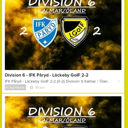
Division 6 - IFK Påryd - Läckeby GoIF 2-2
IFK Påryd - Läckeby GoIF 2-2 (0-2) Division 6 Kalmar / Öland Målskyttar: 0-1, (7) - Emil Blomqvist (Oskar Akinder) 0-2, (43) - Självmål 1-2, (49) - Felix Karlsson 2-2, (57) - Robert Allansson Gula kort: Adam Palmér, Olle Qvarnkullen, Oskar Feltendahl & Oskar Akinder Matchens lirare: Olle Karlsson Kommentar ifrån huvudtränare Anders Hagstedt: " - En godkänd första halvlek där vi rättvist leder med 0-2, har dessutom bud på ett mål till och då ska vi stänga matchen! Sen kommer Påryd ut taggade i andra och vi kommer inte igång tyvärr.. Sett över hela matchen, sett till målchanser, så är vi klart närmre vinsten, men just nu går det emot! I höst kan vi göra lite små saker annorlunda och ta mycket fler poäng! "
A-lag Herrar
30 jun