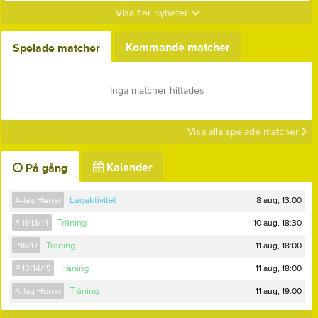
Visa fler nyheter
Kommande matcher
Spelade matcher
Inga matcher hittades
Visa alla spelade matcher
Kalender
På gång
8 aug, 13:00
A-lag Herrar
Lagaktivitet
10 aug, 18:30
F 11/13/14
Träning
11 aug, 18:00
P16/17
Träning
11 aug, 18:00
P 13/14/15
Träning
11 aug, 19:00
A-lag Herrar
Träning