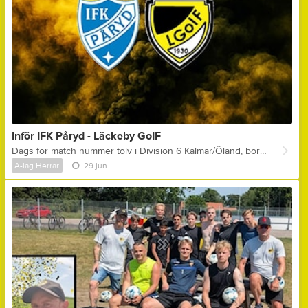
Inför IFK Påryd - Läckeby GoIF
Dags för match nummer tolv i Division 6 Kalmar/Öland, bortamatch och för motståndet står IFK Påryd! IFK PÅRYD ligger, i skrivande stund, på 8:e plats i tabellen! Man spelade senast oavgjort på bortaplan emot S:t Sigfrids IF - 2-2! Tidigare i Division 6 Kalmar/Öland har man följande resultat: S:t Sigfrids IF (h) - 1-4, Läckeby GoIF (b) - 2-2, Trekantens IF (b) - 2-8, Rockneby IK (h) - 4-1, Söderåkra AIK (b) - 4-2, Högsrums FF (h) - 2-3, Ljungbyholms GoIF (b) - 0-3, Degerhamns IF (h) - 0-3, Möre BK (b) - 3-2 & Mörbylånga GoIF (h) - 1-2! Bästa målskytt hitills i IFK Påryd är Felix Karlsson som gjort 6 stycken mål! LÄCKEBY GOIF ligger på 10:e plats i tabellen! Man förlorade senast hemma emot Ljungbyholms GoIF - 0-5! Tidigare i Division 6 Kalmar/Öland har man följande resultat: Ljungbyholms GoIF (b) - 2-2, IFK Påryd (h) - 2-2, Degerhamns IF (b) - 2-5, Trekantens IF (h) - 0-1, Möre BK (b) - 2-3, Rockneby IK (h) - 2-0, Mörbylånga GoIF (b) - 1-6, Söderåkra AIK (h) - 1-2, Högsrums FF (b) - 1-2 & S:t Sigfrids IF (h) - 2-4! Bästa målskytt hitills i Läckeby GoIF är Emil Blomqvist som gjort 6 stycken mål! FUN FACTS: * När lagen möttes i den 2:a omgången slutade matchen oavgjort - 2-2! * Säsongen 2022 var den senaste segern i seriespel för Läckeby GoIF emot IFK Påryd, i Division 5 SÖ, då man lyckades vinna hemma i Läckeby med 3-2! * IFK Påryd har bara tagit 3 av sina totalt 11 stycken poäng på hemmaplan! Enda poängen inspelade på hemmaplan är 4-1-segern emot tabelljumbon Rockneby IK! NU KÖR VI! Läckeby GoIF har tagit ut följande spelare: Olle Bjelkendal (mv) Adam Palmér Alexander Kennerfalk Amjad Mahahi Elliot Andreasson Emil Blomqvist Herman Holmén Idriz Spahiu Manfred Löfström Noah Sporre Olle Karlsson Olle Norlén Bengtsson Olle Qvarnkullen Oskar Akinder Oskar Feltendahl Sigge Holm Udde Rydell William Nilsson Samling: 17.15 i Läckeby, 17.30 på Rasta i Kalmar eller 18.00 på plats Matchstart: 19.00 Kommentar ifrån assisterande tränare Peter Engman: " - Sista matchen innan lite sommarledighet och här handlar det om att avsluta vårsäsongen snyggt, samt att få in en positiv känsla inför hösten! Vi är just nu bara 6 poäng bakom Påryd, det hade varit så oerhört trevligt att krypa lite närmare lagen ovanför för att kunna ha någonting att spela om och sikta på inför hösten! Vi bestämde topp 5 innan serien började och då måste vi nog börja knappa in på lagen ovanför oss om det ska vara möjligt! Vi är topp 5-bra spelare för spelare, utan tvekan, men tyvärr vill det sig inte riktigt för oss under matcherna! Senast emot Påryd, i den andra omgången, gjorde vi ingen bra match alls och här skulle man vilja att Påryd får se de Läckeby jag vet vi har i oss, men som vi tyvärr lite för sällan visar! Om man bortser ifrån matchen senast emot Ljungbyholm så har vi ändå skapat ganska mycket målchanser i samtliga matcher, men missat på tok för många av dom.. Ketchup-effekt här och vinst vore trevligt, så kan vi ta sommarledigt med en seger i ryggen! " IFK Påryd har tagit ut följande trupp: Simon Mellmark (mv), Adam Danielsson Fandrey, Axel Sverken, Fabian Karlsson, Felix Karlsson, Julius Rosenqvist, Karl Berglin, Leonardo Appleton, Liam Engberg, Liam Muerling, Oliver Åkerlund, Petter Eriksson, Robert Allansson, Simon Dahlberg, Simon Karlsson & Sture Rydberg Bengtsson. Tränare för IFK Påryd är Adam Danielsson, samt spelande tränaren Felix Karlsson! Domare: Anton Skedebäck & Peter Marne Matchen spelas på Mörevallen i Påryd imorgon (tisdag) kl. 19.00!
A-lag Herrar
29 jun