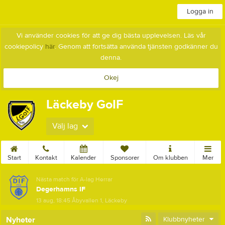
Logga in
Vi använder cookies för att ge dig bästa upplevelsen. Läs vår
cookiepolicy
här
. Genom att fortsätta använda tjänsten godkänner du
denna.
Okej
Läckeby GoIF
Välj lag
Start
Kontakt
Kalender
Sponsorer
Om klubben
Mer
Nästa match för A-lag Herrar
Degerhamns IF
13 aug, 18:45
Åbyvallen 1, Läckeby
Nyheter
Klubbnyheter