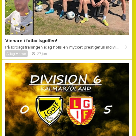
Vinnare i fotbollsgolfen!
På lördagsträningen idag hölls en mycket prestigefull individuell runda i fotbollsgolf på 5 stycken "hål" TOPP 3 såg ut enligt följande: 1:a - Peter Engman - 18 sparkar (Nytt banrekord!) 2:a - Olle Bjelkendal - 24 sparkar 3:a - Herman Holmén & Oskar Feltendahl - 25 sparkar Kommentar ifrån assisterande tränare Peter Engman: " - Positivt överraskad över min egna prestation faktiskt! Och det var nog inte många som trodde att jag kunde hantera en boll, men fotboll är ju faktiskt ganska enkelt så länge man slipper springa egentligen.. Och springa det är jag ju på tok för gammal för, så det överlåter jag gärna åt spelarna och där är dom ju bättre än mig iallafall! Nu ska jag ligga i hårdträning resten av sommaren inför VM i fotbollsgolf som avgörs i slutet av augusti i Mongoliet! "
A-lag Herrar
27 jun